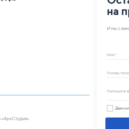
на 
И мы с ва
Имя *
Номер теле
Напишите в
Даю со
ю «АрхСтудия»